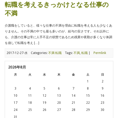
転職を考えるきっかけとなる仕事の
不満
介護職をしていると、様々な仕事の不満を理由に転職を考える人も少なくあ
りません。その不満の中でも最も多いのが、給与の安さです。それ以外に
も、介護の仕事は常に人手不足の状態であるため残業や夜勤が多くなり体調
を崩して転職を考え […]
2017-12-27-水
Categories:
不満
転職
Tags:
不満
,
転職
|
Permlink
2026年8月
月
火
水
木
金
土
日
1
2
3
4
5
6
7
8
9
10
11
12
13
14
15
16
17
18
19
20
21
22
23
24
25
26
27
28
29
30
31